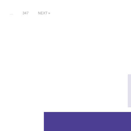
4
…
347
NEXT