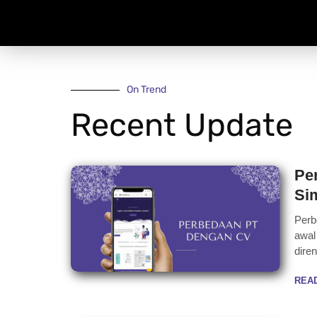
On Trend
Recent Update
Pe
Si
Perb
awal
dire
REA