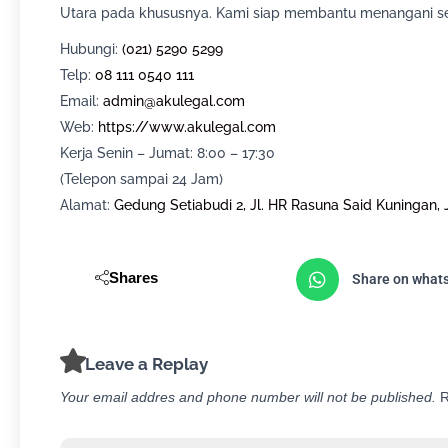
Utara pada khususnya. Kami siap membantu menangani se
Hubungi:
(021) 5290 5299
Telp:
08 111 0540 111
Email:
admin@akulegal.com
Web:
https://www.akulegal.com
Kerja Senin – Jumat: 8:00 – 17:30
(Telepon sampai 24 Jam)
Alamat:
Gedung Setiabudi 2, Jl. HR Rasuna Said Kuningan, 
Shares
Share on what
Leave a Replay
Your email addres and phone number will not be published.
R