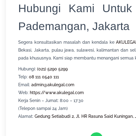
Hubungi Kami Untuk
Pademangan, Jakarta
Segera konsultasikan masalah dan kendala ke
AKULEGA
Bekasi, Jakarta, pulau jawa, sulawesi, kalimantan dan 
pada khususnya. Kami siap membantu menangani semua k
Hubungi:
(021) 5290 5299
Telp:
08 111 0540 111
Email:
admin@akulegal.com
Web:
https://www.akulegal.com
Kerja Senin – Jumat: 8:00 – 17:30
(Telepon sampai 24 Jam)
Alamat:
Gedung Setiabudi 2, Jl. HR Rasuna Said Kuningan, 