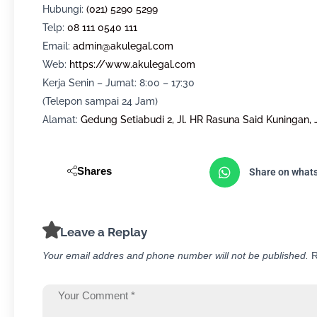
Hubungi:
(021) 5290 5299
Telp:
08 111 0540 111
Email:
admin@akulegal.com
Web:
https://www.akulegal.com
Kerja Senin – Jumat: 8:00 – 17:30
(Telepon sampai 24 Jam)
Alamat:
Gedung Setiabudi 2, Jl. HR Rasuna Said Kuningan, 
Shares
Share on what
Leave a Replay
Your email addres and phone number will not be published.
R