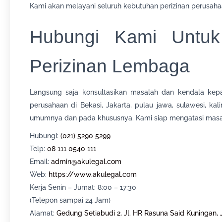
Kami akan melayani seluruh kebutuhan perizinan perusaha
Hubungi Kami Untuk
Perizinan Lembaga
Langsung saja konsultasikan masalah dan kendala ke
perusahaan di Bekasi, Jakarta, pulau jawa, sulawesi, k
umumnya dan pada khususnya. Kami siap mengatasi masa
Hubungi:
(021) 5290 5299
Telp:
08 111 0540 111
Email:
admin@akulegal.com
Web:
https://www.akulegal.com
Kerja Senin – Jumat: 8:00 – 17:30
(Telepon sampai 24 Jam)
Alamat:
Gedung Setiabudi 2, Jl. HR Rasuna Said Kuningan, 