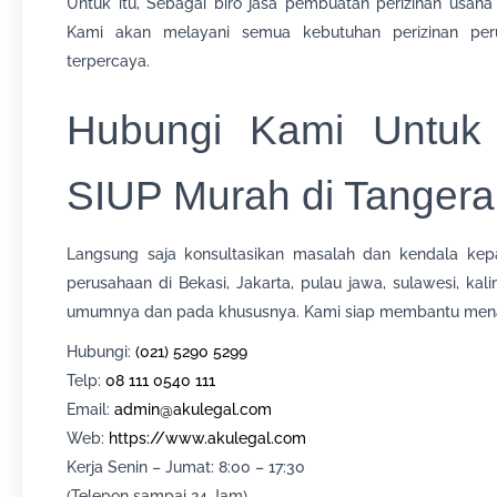
Untuk itu, Sebagai biro jasa pembuatan perizinan usaha
Kami akan melayani semua kebutuhan perizinan per
terpercaya.
Hubungi Kami Untuk
SIUP Murah di Tanger
Langsung saja konsultasikan masalah dan kendala ke
perusahaan di Bekasi, Jakarta, pulau jawa, sulawesi, ka
umumnya dan pada khususnya. Kami siap membantu mena
Hubungi:
(021) 5290 5299
Telp:
08 111 0540 111
Email:
admin@akulegal.com
Web:
https://www.akulegal.com
Kerja Senin – Jumat: 8:00 – 17:30
(Telepon sampai 24 Jam)