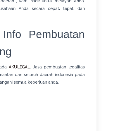
 daerah , Kami hadir untuk melayani Anda.
usahaan Anda secara cepat, tepat, dan
 Info Pembuatan
ang
pada
AKULEGAL
, Jasa pembuatan legalitas
limantan dan seluruh daerah indonesia pada
ngani semua keperluan anda.