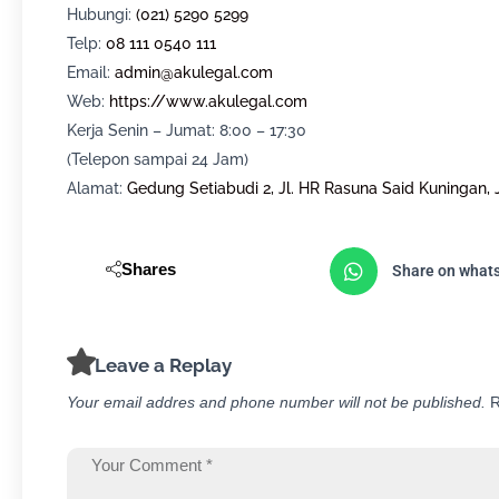
Hubungi:
(021) 5290 5299
Telp:
08 111 0540 111
Email:
admin@akulegal.com
Web:
https://www.akulegal.com
Kerja Senin – Jumat: 8:00 – 17:30
(Telepon sampai 24 Jam)
Alamat:
Gedung Setiabudi 2, Jl. HR Rasuna Said Kuningan, 
Shares
Share on what
Leave a Replay
Your email addres and phone number will not be published.
R