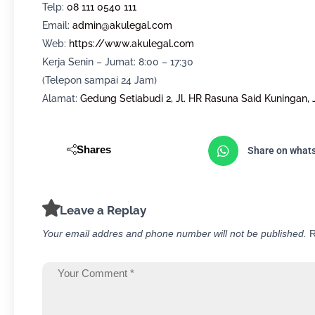
Telp:
08 111 0540 111
Email:
admin@akulegal.com
Web:
https://www.akulegal.com
Kerja Senin – Jumat: 8:00 – 17:30
(Telepon sampai 24 Jam)
Alamat:
Gedung Setiabudi 2, Jl. HR Rasuna Said Kuningan, 
Shares
Share on what
Leave a Replay
Your email addres and phone number will not be published.
R