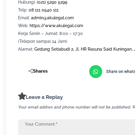
Hubungi:
(021) 5290 5299
Telp:
08 111 0540 111
Email:
admin@akulegal.com
Web:
https://www.akulegal.com
Kerja Senin – Jumat: 8:00 – 17:30
(Telepon sampai 24 Jam)
Alamat:
Gedung Setiabudi 2, Jl. HR Rasuna Said Kuningan, 
Shares
Share on what
Leave a Replay
Your email addres and phone number will not be published.
R